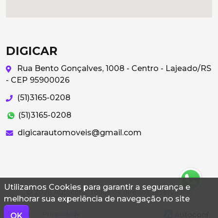
DIGICAR
Rua Bento Gonçalves, 1008 - Centro - Lajeado/RS
- CEP 95900026
(51)3165-0208
(51)3165-0208
digicarautomoveis@gmail.com
Utilizamos Cookies para garantir a segurança e
© 2026 Autoconf. Todos os direitos reservados.
melhorar sua experiência de navegação no site
Termos
Privacidade
OK