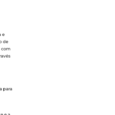
a e
o de
s com
través
a para
m
e e a