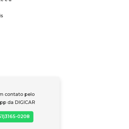
is
m contato pelo
pp da DIGICAR
51)3165-0208