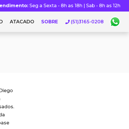
tendimento:
Seg a Sexta - 8h as 18h | Sab - 8h as 12h
D
ATACADO
SOBRE
(51)3165-0208
 Diego
m
sados.
da
base