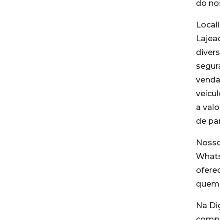
do no
Local
Lajea
divers
segur
venda
veícu
a valo
de par
Nosso
Whats
ofere
quem d
Na Di
compr