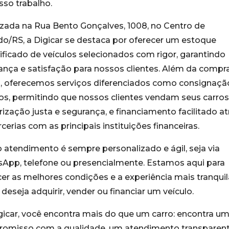
sso trabalho.
izada na Rua Bento Gonçalves, 1008, no Centro de
do/RS, a Digicar se destaca por oferecer um estoque
ificado de veículos selecionados com rigor, garantindo
ança e satisfação para nossos clientes. Além da compr
, oferecemos serviços diferenciados como consignaçã
los, permitindo que nossos clientes vendam seus carro
rização justa e segurança, e financiamento facilitado a
cerias com as principais instituições financeiras.
 atendimento é sempre personalizado e ágil, seja via
App, telefone ou presencialmente. Estamos aqui para
cer as melhores condições e a experiência mais tranquil
eseja adquirir, vender ou financiar um veículo.
gicar, você encontra mais do que um carro: encontra u
omisso com a qualidade, um atendimento transparent