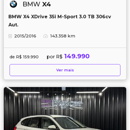
BMW
X4
BMW X4 XDrive 35i M-Sport 3.0 TB 306cv
Aut.
2015/2016
143.358 km
149.990
por R$
de R$ 159.990
Ver mais